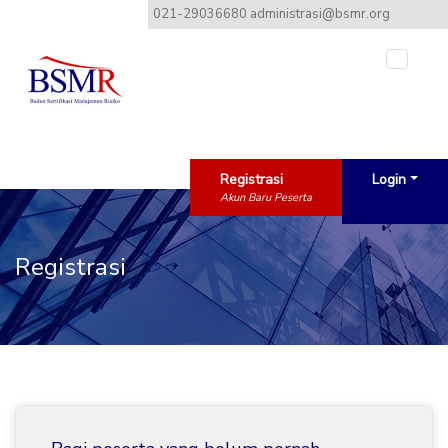
021-29036680 administrasi@bsmr.org
Toggle
Registrasi
Login
Akun Baru Peserta
Registrasi