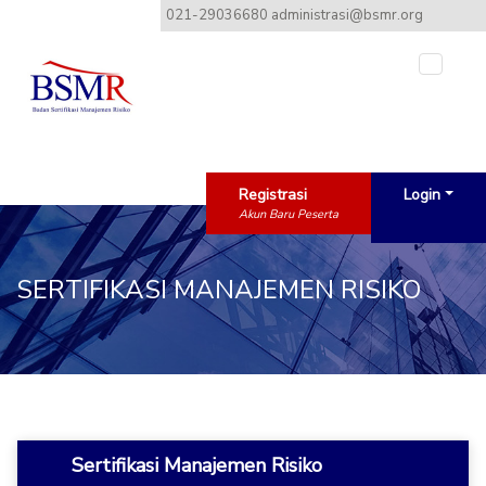
021-29036680 administrasi@bsmr.org
Toggle
Registrasi
Login
Akun Baru Peserta
SERTIFIKASI MANAJEMEN RISIKO
Sertifikasi Manajemen Risiko